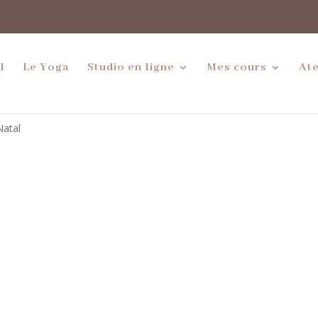
l
Le Yoga
Studio en ligne
Mes cours
Ate
Natal