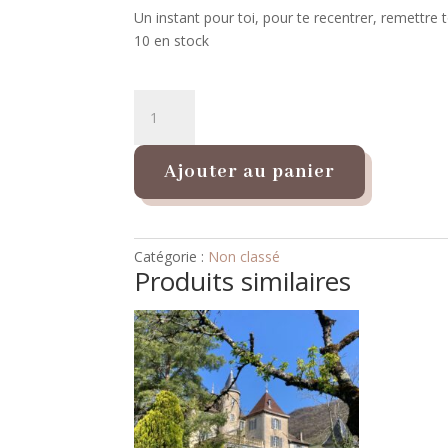
Un instant pour toi, pour te recentrer, remettr
10 en stock
quantité
de
Se
Recentrer
Ajouter au panier
:
Yoga
Post
Catégorie :
Non classé
Natal
Produits similaires